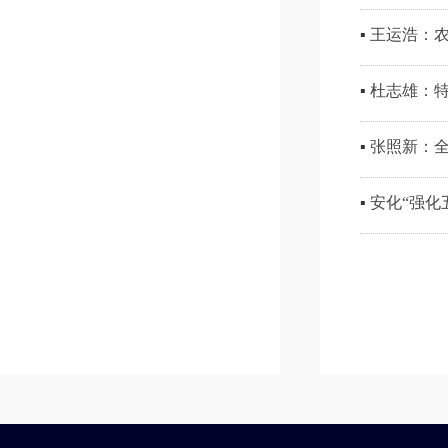
▪
​王运浩：
▪
杜志雄：​
▪
张照新：
▪
安化“强化